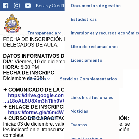
Documentos de gestión
Becas y Créditos
Matrícula
Trámites
Bibliotec
Estimado GRADUANDO:
Esperando que estén bien de salud al lado de su familia, se
Estadísticas
les envía EL COMUNICADO (toda la información sobre el
IESTP Manuel Seoane Corrales
evento) y ENLACE DE INSCRIPCIÓN DE LA CEREMONA
Transparencia
Inversiones y recursos económic
DE GRADUACIÓN 2021, CON LA AMPLIACIÓN DE LA
FECHA DE INSCRIPCIÓN EN ACUERDO CON LOS
DELEGADOS DE AULA.
Libro de reclamaciones
DATOS INFORMATIVOS DE LA GRADUACIÓN:
Licenciamiento
DÍA:
Viernes, 10 de diciembre de 2021
HORA
: 5:00 PM
FECHA DE INSCRIPCIÓN:
Hasta el viernes, 03 de
Diciembre de 2021.
Servicios
Servicios Complementarios
✦ COMUNICADO DE LA GRADUACIÓN:
https://drive.google.com/
Links Institucionales
…/18oAL8U8Xm3hTIih9VGj…/view…
✦ ENLACE DE INSCRIPCIÓN:
Noticias
https://forms.gle/t6m4WDAhjuQ82WRD6
Otras páginas
✦ CURSO DE CAPACITACIÓN CON CERTIFICACIÓN:
Inicia: 03 de diciembre, válido para su curriculum vitae, se
Eventos
les indicará en el transcurso de la semana, la información
completa.
Investigaciones