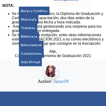
NOTA:
Becas y Créditos
Se les entregará en físico, la Diploma de Graduación y
Certificado de Capacitación, dos días antes de la
Matrícula
graduación, previa fecha y hora indicada.
Asimismo se está gestionando una sorpresa para los
Trámites
graduandos a ser entregada.
Se les enviará la invitación, entre otras informaciones
Biblioteca
sobre la GRADUACIÓN 2021 a su correo electrónico y
número de
WhatsApp que consigne en la Inscripción.
Bolsa laboral
Atte,
Contáctanos
Comisión de Ceremonia de Graduación 2021
Aula Virtual
Author:
JazuriN