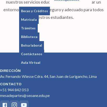
nuestros servicios educativos y en proporcionar un
entorno de aprendizaje seguro y adecuado para todos
Becas y Créditos
nuestros estudiantes.
Matrícula
Trámites
Biblioteca
Bolsa laboral
Contáctanos
Aula Virtual
DIRECCIÓN
Av. Fernando Wiesse Cdra. 44, San Juan de Lurigancho, Lima
CONTACTO
+51 944 842 053
mesadepartes@seoane.edu.pe