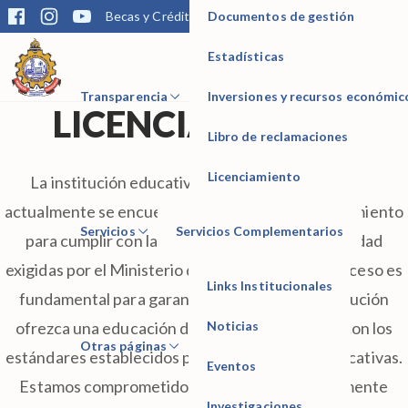
Documentos de gestión
Becas y Créditos
Matrícula
Trámites
Bibliotec
Estadísticas
IESTP Manuel Seoane Corrales
Transparencia
Inversiones y recursos económic
LICENCIAMIENTO
Libro de reclamaciones
Licenciamiento
La institución educativa Manuel Seoane Corrales
actualmente se encuentra en proceso de licenciamiento
Servicios
Servicios Complementarios
para cumplir con las condiciones básicas de calidad
exigidas por el Ministerio de Educación. Este proceso es
Links Institucionales
fundamental para garantizar que nuestra institución
Noticias
ofrezca una educación de calidad, cumpliendo con los
Otras páginas
estándares establecidos por las autoridades educativas.
Eventos
Estamos comprometidos en mejorar continuamente
Investigaciones