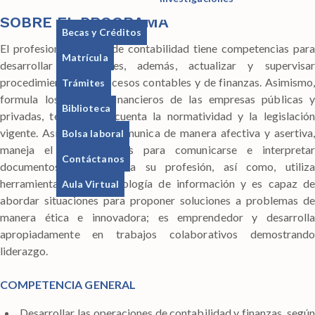
SOBRE EL PROGRAMA
Becas y Créditos
El profesional técnico de contabilidad tiene competencias para
Matrícula
desarrollar operaciones, además, actualizar y supervisar
procedimientos de procesos contables y de finanzas. Asimismo,
Trámites
formula los estados financieros de las empresas públicas y
Biblioteca
privadas, teniendo en cuenta la normatividad y la legislación
vigente. Así mismo se comunica de manera afectiva y asertiva,
Bolsa laboral
maneja el idioma inglés para comunicarse e interpretar
Contáctanos
documentos vinculados a su profesión, así como, utiliza
herramientas de la tecnología de información y es capaz de
Aula Virtual
abordar situaciones para proponer soluciones a problemas de
manera ética e innovadora; es emprendedor y desarrolla
apropiadamente en trabajos colaborativos demostrando
liderazgo.
COMPETENCIA GENERAL
Desarrollar las operaciones de contabilidad y finanzas, según