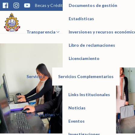
Documentos de gestión
Becas y Créditos
Matrícula
Trámites
Bibliotec
Estadísticas
IESTP Manuel Seoane Corrales
CONTABILIDAD
Transparencia
Inversiones y recursos económic
Libro de reclamaciones
Licenciamiento
Servicios
Servicios Complementarios
Links Institucionales
Noticias
Otras páginas
Eventos
Investigaciones