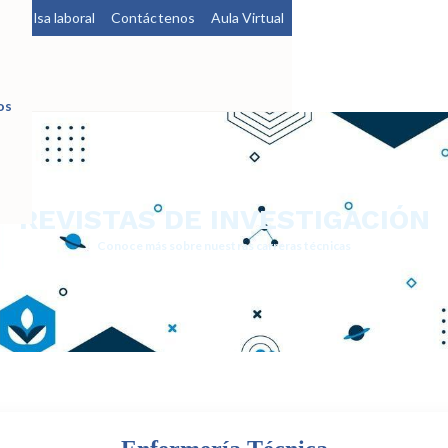
a
Bolsa laboral
Contáctenos
Aula Virtual
os
REVISTAS DE INVESTIGACIÓN
Conoce más sobre nuestras carreras técnicas