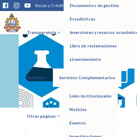
Documentos de gestión
Becas y Créditos
Matrícula
Trámites
Bibliotec
Estadísticas
IESTP Manuel Seoane Corrales
Transparencia
Inversiones y recursos económic
Libro de reclamaciones
Licenciamiento
Servicios
Servicios Complementarios
Links Institucionales
Noticias
Otras páginas
Eventos
Investigaciones