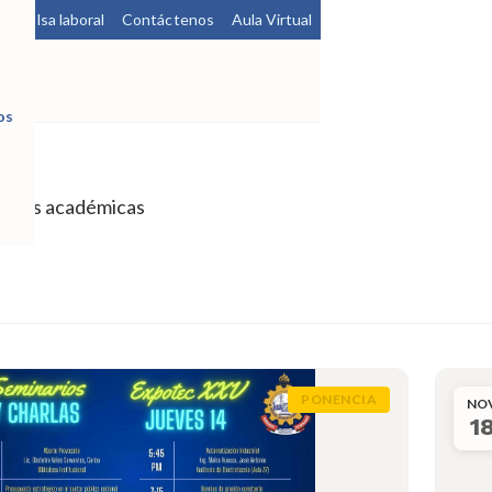
a
Bolsa laboral
Contáctenos
Aula Virtual
os
fechas académicas
PONENCIA
NO
1