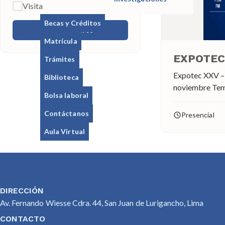
Visita
Becas y Créditos
Aplicar filtros
Matrícula
EXPOTEC 
Trámites
Expotec XXV – Semi
Biblioteca
noviembre Tem
Bolsa laboral
Industrial – Pr
– Bombas de pr
Contáctanos
Presencial
Aula Virtual
DIRECCIÓN
Av. Fernando Wiesse Cdra. 44, San Juan de Lurigancho, Lima
CONTACTO