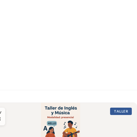
TALLER
V
8