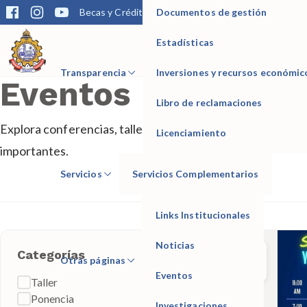
Documentos de gestión
Becas y Créditos
Matrícula
Trámites
Bibliotec
Estadísticas
IESTP Manuel Seoane Corrales
Transparencia
Inversiones y recursos económic
Eventos
Libro de reclamaciones
Explora conferencias, talleres, actividades deportivas y 
Licenciamiento
importantes.
Servicios
Servicios Complementarios
Links Institucionales
Noticias
NOV
Categorías
Otras páginas
13
Eventos
Taller
Ponencia
Investigaciones