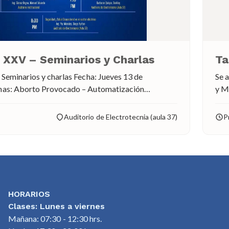
XXV – Seminarios y Charlas
Ta
narios y charlas Fecha: Jueves 13 de
Se a
as: Aborto Provocado – Automatización
y Mú
esupuesto estratégico en el sector público nacional
30 
esión constante – Seguridad y Salud ocupaciones
más
Auditorio de Electrotecnia (aula 37)
P
en el sector eléctrico ¡Inscripciones abiertas!
HORARIOS
Clases: Lunes a viernes
Mañana: 07:30 - 12:30 hrs.