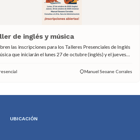
ller de inglés y música
bren las inscripciones para los Talleres Presenciales de Inglés
sica que iniciarán el lunes 27 de octubre (inglés) y el jueves
de octubre de 2025 (música) en Manuel Seoane Corrales. Para
 información, comunicarse con la Srta. Sara de
resencial
Manuel Seoane Corrales
Administración. ¡Inscripciones abiertas!
UBICACIÓN