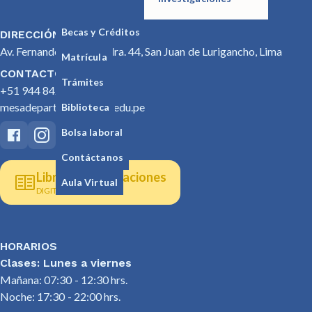
Becas y Créditos
DIRECCIÓN
Av. Fernando Wiesse Cdra. 44, San Juan de Lurigancho, Lima
Matrícula
CONTACTO
Trámites
+51 944 842 053
mesadepartes@seoane.edu.pe
Biblioteca
Bolsa laboral
Contáctanos
Libro de reclamaciones
Aula Virtual
DIGITAL
HORARIOS
Clases: Lunes a viernes
Mañana: 07:30 - 12:30 hrs.
Noche: 17:30 - 22:00 hrs.