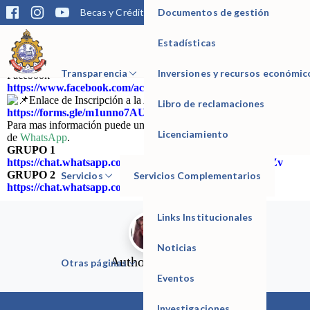
Documentos de gestión
Becas y Créditos
Matrícula
Trámites
Bibliotec
Hola Amig@
gracias al convenio
que tenemos con el
I.E.P
Federico Villarreal
se apertura el
«Ciclo de Preparación
Académica y Orientación Vocacional»
que dará inicio el 03 de
Estadísticas
Enero del 2022.
IESTP Manuel Seoane Corrales
Para mayor información dejar un mensaje en su página de
Transparencia
Inversiones y recursos económic
Facebook
https://www.facebook.com/academiaseoane2022
Enlace de Inscripción a la Académica 2022
Libro de reclamaciones
https://forms.gle/m1unno7AUkvA3q9x5
Para mas información puede unirse a nuestros grupos de informes
Licenciamiento
de
WhatsApp
.
GRUPO 1
https://chat.whatsapp.com/GWA7MjSr3fHEwLRzArJZZv
GRUPO 2
Servicios
Servicios Complementarios
https://chat.whatsapp.com/HcFVN28qP1YKTZlFafte3k
Links Institucionales
Noticias
Author:
JazuriN
Otras páginas
Eventos
Investigaciones