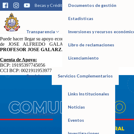
Documentos de gestión
Becas y Créditos
Matrícula
Trámites
Bibliotec
Estimada Comunidad Seoanina.
Nuestro querido Docente
JOSE LUIS GALARZA SANCHEZ
, se
encuentra muy delicado de salud (UCI) y aquellos quienes puedan
Estadísticas
brindar su apoyo económico hasta con una mínima cantidad será de
IESTP Manuel Seoane Corrales
mucha ayuda.
Transparencia
Inversiones y recursos económic
Puede hacer llegar su apoyo económico a la siguiente cuenta a nombre
de JOSE ALFREDO GALARZA SEQUEIROS (
HIJO DE
Libro de reclamaciones
PROFESOR JOSE GALARZA
)
Licenciamiento
Cuenta de Apoyo:
BCP: 19195397745056
CCI BCP: 00219119539774505657
Servicios
Servicios Complementarios
Links Institucionales
Noticias
Otras páginas
Eventos
Investigaciones