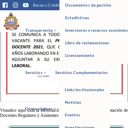
Documentos de gestión
Becas y Créditos
Matrícula
Trámites
Bibliotec
Estadísticas
IESTP Manuel Seoane Corrales
Transparencia
Inversiones y recursos económic
Libro de reclamaciones
Licenciamiento
Servicios
Servicios Complementarios
Links Institucionales
Noticias
Otras páginas
Visualice aquí toda la información sobre el proceso de contratación de
Eventos
D
ocentes Regulares y Asistentes – 2021
Investigaciones