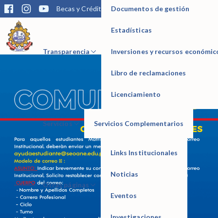
Documentos de gestión
Becas y Créditos
Matrícula
Trámites
Bibliotec
Para aquellos estudiantes Matriculados que desconoce su Correo
Institucional.
Estadísticas
Correo:
ayudaestudiante@seoane.edu.pe
IESTP Manuel Seoane Corrales
Transparencia
Inversiones y recursos económic
Libro de reclamaciones
Licenciamiento
Servicios
Servicios Complementarios
Links Institucionales
Noticias
Otras páginas
Eventos
Investigaciones