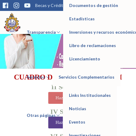
Documentos de gestión
Becas y Créditos
Matrícula
Trámites
Bibliotec
Estadísticas
IESTP Manuel Seoane Corrales
Transparencia
Inversiones y recursos económic
Libro de reclamaciones
Licenciamiento
CUADRO DE VACANTES 2020-II
Servicios
Servicios Complementarios
II Semestre
Links Institucionales
Haz clic aquí
Noticias
IV Semestre
Otras páginas
Eventos
Haz clic aquí
Investigaciones