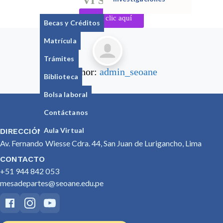
VI Semestre
Haz clic aquí
Becas y Créditos
Matrícula
Trámites
Author:
admin_seoane
Biblioteca
Bolsa laboral
Contáctanos
Aula Virtual
DIRECCIÓN
Av. Fernando Wiesse Cdra. 44, San Juan de Lurigancho, Lima
CONTACTO
+51 944 842 053
mesadepartes@seoane.edu.pe