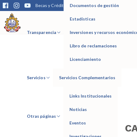
Documentos de gestión
Becas y Créditos
Matrícula
Trámites
Bibliotec
Estadísticas
IESTP Manuel Seoane Corrales
Transparencia
Inversiones y recursos económic
Libro de reclamaciones
Licenciamiento
Servicios
Servicios Complementarios
Links Institucionales
Noticias
Otras páginas
Eventos
C
Investigaciones