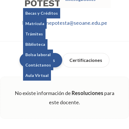
POTESTA TOLEDO
Becas y Créditos
jacquelinepotesta@seoane.edu.pe
Matrícula
Trámites
Biblioteca
Bolsa laboral
Resoluciones
Certificaciones
Contáctanos
Aula Virtual
No existe información de
Resoluciones
para
este docente.