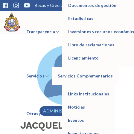
Documentos de gestión
Becas y Créditos
Matrícula
Trámites
Bibliotec
Estadísticas
IESTP Manuel Seoane Corrales
Transparencia
Inversiones y recursos económic
Libro de reclamaciones
Licenciamiento
Servicios
Servicios Complementarios
Links Institucionales
Noticias
ADMINISTRATIVO
Otras páginas
Eventos
JACQUELINE LENNY
Investigaciones