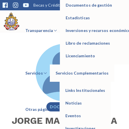
Documentos de gestión
Becas y Créditos
Matrícula
Trámites
Bibliotec
Estadísticas
IESTP Manuel Seoane Corrales
Transparencia
Inversiones y recursos económic
Libro de reclamaciones
Licenciamiento
Servicios
Servicios Complementarios
Links Institucionales
Noticias
DOCENTE
Otras páginas
Eventos
JORGE MARIO CHUNGA
Investigaciones