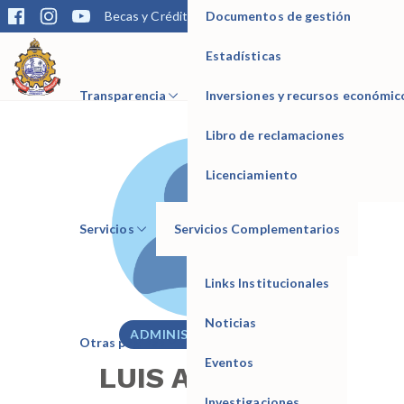
Documentos de gestión
Becas y Créditos
Matrícula
Trámites
Bibliotec
Estadísticas
IESTP Manuel Seoane Corrales
Transparencia
Inversiones y recursos económic
Libro de reclamaciones
Licenciamiento
Servicios
Servicios Complementarios
Links Institucionales
Noticias
ADMINISTRATIVO
Otras páginas
Eventos
LUIS ALBERTO
Investigaciones