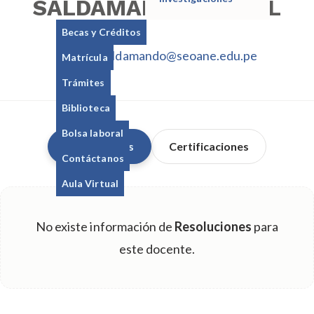
SALDAMANDO RAFAEL
Becas y Créditos
a.luissaldamando@seoane.edu.pe
Matrícula
Trámites
Biblioteca
Bolsa laboral
Resoluciones
Certificaciones
Contáctanos
Aula Virtual
No existe información de
Resoluciones
para
este docente.