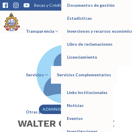
Documentos de gestión
Becas y Créditos
Matrícula
Trámites
Bibliotec
Estadísticas
IESTP Manuel Seoane Corrales
Transparencia
Inversiones y recursos económic
Libro de reclamaciones
Licenciamiento
Servicios
Servicios Complementarios
Links Institucionales
Noticias
ADMINISTRATIVO
Otras páginas
Eventos
WALTER CESAR RUIZ
Investigaciones