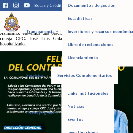
Documentos de gestión
Becas y Créditos
Matrícula
Trámites
Bibliotec
LA COMUNIDAD DEL IESTP MANUEL SEOANE CORRALES,
saluda a los Contadores del Perú y en especial a los que aportan y
aportaron una buena enseñanza hacia nuestros estudiantes y la buena
Estadísticas
gestión que realizaron en beneficio de la Comunidad Seoaninas.
IESTP Manuel Seoane Corrales
Transparencia
Inversiones y recursos económic
Asimismo, elevemos una oración por la salud de nuestro amigo y
colega CPC. José Luis Galarza que actualmente se encuentra
hospitalizado.
Libro de reclamaciones
Licenciamiento
Servicios
Servicios Complementarios
Links Institucionales
Noticias
Otras páginas
Eventos
Investigaciones