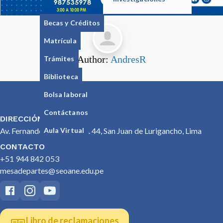
Becas y Créditos
Matrícula
Author:
AndresR
Trámites
Biblioteca
Bolsa laboral
Contáctanos
DIRECCIÓN
Aula Virtual
Av. Fernando Wiesse Cdra. 44, San Juan de Lurigancho, Lima
CONTACTO
+51 944 842 053
mesadepartes@seoane.edu.pe
Libro de reclamaciones