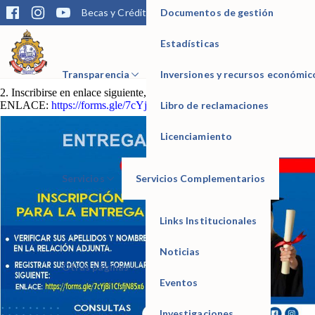
Documentos de gestión
Becas y Créditos
Matrícula
Trámites
Bibliotec
Estimado egresado que ha realizado el trámite de titulación, verificar en
la relación e inscribirse para la ENTREGA DE SU TÍTULO.
Estadísticas
1. Verificar sus apellidos y nombre en la relación de egresados
IESTP Manuel Seoane Corrales
https://drive.google.com/…/1y_OZp35Nps…/view…
Transparencia
Inversiones y recursos económic
2. Inscribirse en enlace siguiente, para coordinación de entrega:
Libro de reclamaciones
ENLACE:
https://forms.gle/7cYjBi1CfsfjN85x6
Licenciamiento
Servicios
Servicios Complementarios
Links Institucionales
Noticias
Otras páginas
Eventos
Investigaciones