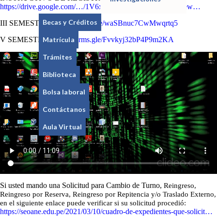
https://drive.google.com/…/1V6xEBrOeLEckp86zyq1…/view…
Becas y Créditos
III SEMESTRE:
https://forms.gle/waSBnuc7CwMwqrtq5
Matrícula
V SEMESTRE:
https://forms.gle/Fvvkyj32bP4P9m2KA
Trámites
Biblioteca
Bolsa laboral
Contáctanos
Aula Virtual
Si usted mando una Solicitud para Cambio de Turno,
Reingreso,
Reingreso por Reserva, Reingreso por Repitencia y/o Traslado Externo,
en el siguiente enlace puede verificar si su solicitud procedió:
https://seoane.edu.pe/2021/03/10/cuadro-de-expedientes-que-solicit…