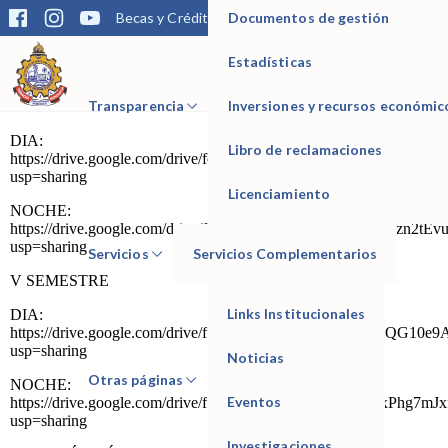
Documentos de gestión
Becas y Créditos
Matrícula
Trámites
Bibliotec
RELACIÓN DE ESTUDIANTES QUE HAN SIDO
MATRICULADOS EN EL AÑO LECTIVO 2022-I. Y
MATRICULA DE LAS U.D DE REPITENCIAS O
Estadísticas
SUBSANACIÓN.
IESTP Manuel Seoane Corrales
Transparencia
Inversiones y recursos económic
III SEMESTRE
DIA:
Libro de reclamaciones
https://drive.google.com/drive/folders/1F9ad_zLN_kFrstNDV1v
usp=sharing
Licenciamiento
NOCHE:
https://drive.google.com/drive/folders/1hMbwOQGjJME7Aezn2t
usp=sharing
Servicios
Servicios Complementarios
V SEMESTRE
Links Institucionales
DIA:
https://drive.google.com/drive/folders/1OrUuk6Z_1WaAnxQG10
usp=sharing
Noticias
Otras páginas
NOCHE:
Eventos
https://drive.google.com/drive/folders/1tmMf8LuC0MDrGxPhg7m
usp=sharing
Investigaciones