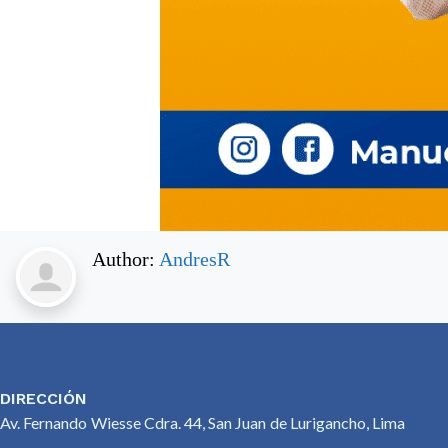
Author:
AndresR
DIRECCIÓN
Av. Fernando Wiesse Cdra. 44, San Juan de Lurigancho, Lima