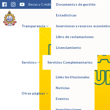
Documentos de gestión
Becas y Créditos
Matrícula
Trámites
Bibliotec
Mediante el siguiente enlace publicamos el REGISTR
ENLACE:
https://drive.google.com/…/16E…
Estadísticas
IESTP Manuel Seoane Corrales
Transparencia
Inversiones y recursos económic
Libro de reclamaciones
Licenciamiento
Servicios
Servicios Complementarios
Links Institucionales
Noticias
Otras páginas
Eventos
Investigaciones