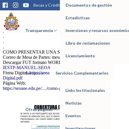
Documentos de gestión
Becas y Créditos
Matrícula
Trámites
Bibliotec
PROCESO DE COBERTURA 2022, Leer las indicaciones
detenidamente.
Formulario:
https://forms.gle/u4VKqY3Q1QsWSGmV9
Estadísticas
Comunicado en PDF:
https://drive.google.com/
IESTP Manuel Seoane Corrales
…/12VMOmaYcYeKjVWFgA…/view…
Transparencia
Inversiones y recursos económic
.
.
.
Libro de reclamaciones
.
COMO PRESENTAR UNA SOLICITUD A MESA DE PARTES
Licenciamiento
Correo de Mesa de Partes: mesadepartes@seoane.edu.pe
Descargar FUT formato WORD:
https://seoane.edu.pe/…/FUT-
IESTP-MANUEL-SEOANE…
Firma Digital:
https://seoane.edu.pe/…/07/Tutorial-Firma-
Servicios
Servicios Complementarios
Digital.pdf
Página Web:
https://seoane.edu.pe/…/como-presentar-una…/
Links Institucionales
Noticias
Otras páginas
Eventos
Investigaciones