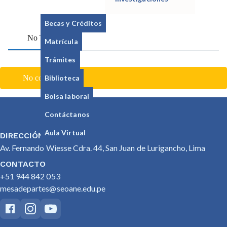
Becas y Créditos
No Tabs
Matrícula
Trámites
Biblioteca
No content found.
Bolsa laboral
Contáctanos
Aula Virtual
DIRECCIÓN
Av. Fernando Wiesse Cdra. 44, San Juan de Lurigancho, Lima
CONTACTO
+51 944 842 053
mesadepartes@seoane.edu.pe