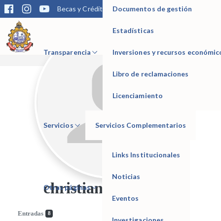
Documentos de gestión
Becas y Créditos
Matrícula
Trámites
Bibliotec
Estadísticas
IESTP Manuel Seoane Corrales
Transparencia
Inversiones y recursos económic
Libro de reclamaciones
Licenciamiento
Servicios
Servicios Complementarios
Links Institucionales
Noticias
christian hernandez
Otras páginas
Eventos
Entradas
8
Investigaciones