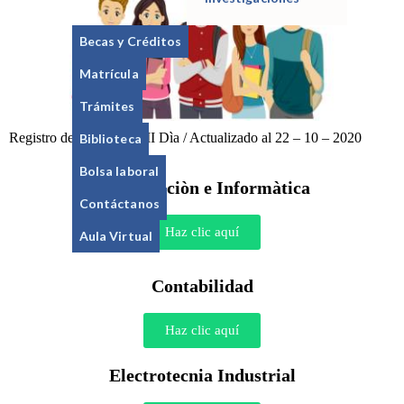
Becas y Créditos
Matrícula
Trámites
Registro de Matricula – II Dìa / Actualizado al 22 – 10 – 2020
Biblioteca
Bolsa laboral
Computaciòn e Informàtica
Contáctanos
Haz clic aquí
Aula Virtual
Contabilidad
Haz clic aquí
Electrotecnia Industrial