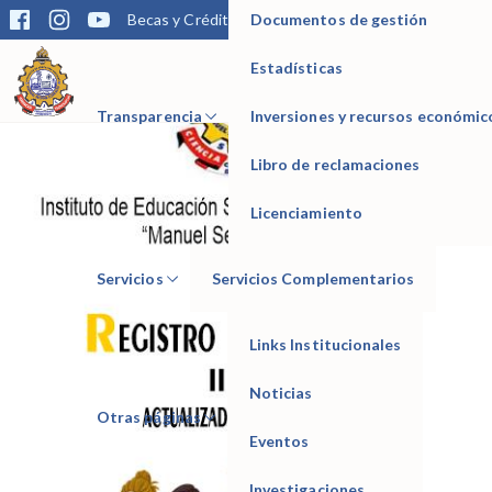
Documentos de gestión
Becas y Créditos
Matrícula
Trámites
Bibliotec
Estadísticas
IESTP Manuel Seoane Corrales
Transparencia
Inversiones y recursos económic
Libro de reclamaciones
Licenciamiento
Servicios
Servicios Complementarios
Links Institucionales
Noticias
Otras páginas
Eventos
Investigaciones