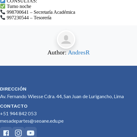
CONSULTAS:
Turno noche
998700641 – Secretaría Académica
997230544 – Tesorería
Author:
AndresR
DIRECCIÓN
Av. Fernando Wiesse Cdra. 44, San Juan de Lurigancho, Lima
CONTACTO
+51 944 842 053
mesadepartes@seoane.edu.pe