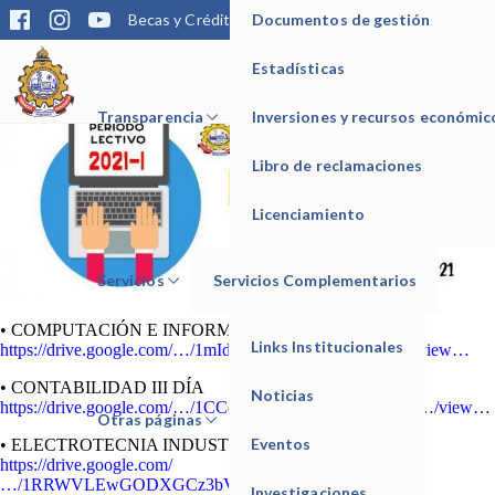
Documentos de gestión
Becas y Créditos
Matrícula
Trámites
Bibliotec
Mediante la presente, informamos la relación de estudiantes que han
realizado su matrícula semestral del III SEMESTRE TURNO DÍA y
NOCHE 2021 – I
Estadísticas
IESTP Manuel Seoane Corrales
Transparencia
Inversiones y recursos económic
Libro de reclamaciones
Licenciamiento
Servicios
Servicios Complementarios
• COMPUTACIÓN E INFORMÁTICA III DÍA
Links Institucionales
https://drive.google.com/…/1mIdbjOVwqsKEwpSH7v3…/view…
• CONTABILIDAD III DÍA
Noticias
https://drive.google.com/…/1CCqVAXU26DrbUVdOIWQ…/view…
Otras páginas
Eventos
• ELECTROTECNIA INDUSTRIAL III DÍA
https://drive.google.com/
…/1RRWVLEwGODXGCz3bVnr…/view…
Investigaciones