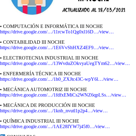
• COMPUTACIÓN E INFORMÁTICA III NOCHE
https://drive.google.com/…/11rcwTo1Qg0xl16D…/view…
• CONTABILIDAD III NOCHE
https://drive.google.com/…/1E6VvShHXZ4EF9…/view…
• ELECTROTECNIA INDUSTRIAL III NOCHE
https://drive.google.com/…/13WvduZOkvyaUegTYm62…/view…
• ENFERMERÍA TÉCNICA III NOCHE
https://drive.google.com/…/1h0_ZXJtc43C-wpY6l…/view…
• MECÁNICA AUTOMOTRIZ III NOCHE
https://drive.google.com/…/1fdfxEMiCs2WNZ6qpLSs…/view…
• MECÁNICA DE PRODUCCIÓN III NOCHE
https://drive.google.com/…/1knb_nvutl1p2p4…/view…
• QUÍMICA INDUSTRIAL III NOCHE
https://drive.google.com/…/1AE28IYW7j45f0…/view…