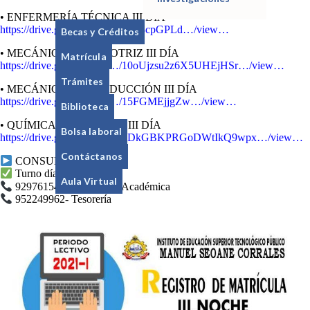
• ENFERMERÍA TÉCNICA III DÍA
https://drive.google.com/…/1sQ3cpGPLd…/view…
Becas y Créditos
• MECÁNICA AUTOMOTRIZ III DÍA
Matrícula
https://drive.google.com/…/10oUjzsu2z6X5UHEjHSr…/view…
Trámites
• MECÁNICA DE PRODUCCIÓN III DÍA
https://drive.google.com/…/15FGMEjjgZw…/view…
Biblioteca
• QUÍMICA INDUSTRIAL III DÍA
Bolsa laboral
https://drive.google.com/…/1DkGBKPRGoDWtIkQ9wpx…/view…
Contáctanos
CONSULTAS:
Turno día
Aula Virtual
929761544 – Secretaría Académica
952249962- Tesorería