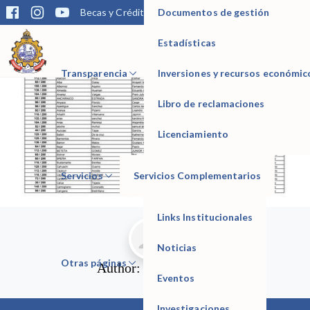
Documentos de gestión
Becas y Créditos
Matrícula
Trámites
Bibliotec
RESULTADOS DEL 4TO SIMULACRO VIRTUAL 2022
https://docs.google.com/…/1FU6shtD1JS95ykYdyYIo…/edit…
Estadísticas
IESTP Manuel Seoane Corrales
Transparencia
Inversiones y recursos económic
Libro de reclamaciones
Licenciamiento
Servicios
Servicios Complementarios
Links Institucionales
Noticias
Otras páginas
Author:
ChristofertP
Eventos
Investigaciones