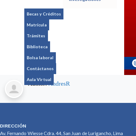
Becas y Créditos
Matrícula
Trámites
Biblioteca
Bolsa laboral
Contáctanos
Aula Virtual
Author:
AndresR
DIRECCIÓN
Av. Fernando Wiesse Cdra. 44, San Juan de Lurigancho, Lima