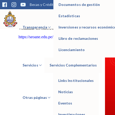
Documentos de gestión
Becas y Créditos
Matrícula
Trámites
Bibliotec
Mediante la presente informamos los RESULTADOS
Visualizar TODOS los RESULTADOS de todas las Carrer
Estadísticas
https://drive.google.com/…/1mfBn9byirC9bZvRjECYsp
IESTP Manuel Seoane Corrales
Transparencia
Inversiones y recursos económic
Visualizar los RESULTADOS por Carrera Profesional:
https://seoane.edu.pe/resultados-del-examen-de-admision/
Libro de reclamaciones
Licenciamiento
Servicios
Servicios Complementarios
Links Institucionales
Noticias
Otras páginas
Eventos
Investigaciones