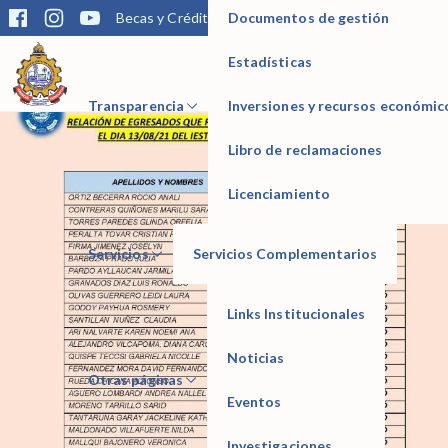
Documentos de gestión
Becas y Créditos
Matrícula
Trámites
Bibliotec
Mediante la presente informamos los Resultados del Examen de
Suficiencia del día 13 de agosto de 2021
Estadísticas
IESTP Manuel Seoane Corrales
Transparencia
Inversiones y recursos económic
Libro de reclamaciones
Licenciamiento
Servicios
Servicios Complementarios
Links Institucionales
Noticias
Otras páginas
Eventos
Investigaciones