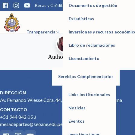
Documentos de gestión
Becas y Créditos
Matrícula
Trámites
Bibliotec
La Carrera de
Electrotecnia Industrial
les invita ser participe de la
Ponencia – Expotec 2021.
Estadísticas
IESTP Manuel Seoane Corrales
Transparencia
Inversiones y recursos económic
Libro de reclamaciones
Author:
JazuriN
Licenciamiento
Servicios
Servicios Complementarios
DIRECCIÓN
Links Institucionales
Av. Fernando Wiesse Cdra. 44, San Juan de Lurigancho, Lima
Noticias
CONTACTO
Otras páginas
+51 944 842 053
Eventos
mesadepartes@seoane.edu.pe
Investigaciones