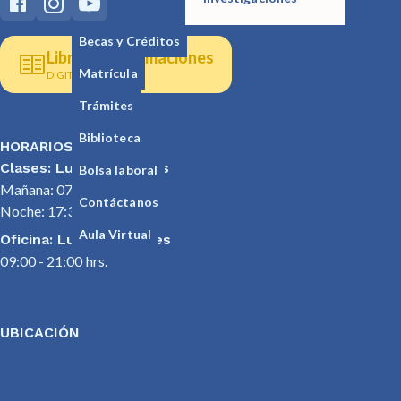
Becas y Créditos
Libro de reclamaciones
Matrícula
DIGITAL
Trámites
Biblioteca
HORARIOS
Clases: Lunes a viernes
Bolsa laboral
Mañana: 07:30 - 12:30 hrs.
Contáctanos
Noche: 17:30 - 22:00 hrs.
Aula Virtual
Oficina: Lunes a viernes
09:00 - 21:00 hrs.
UBICACIÓN