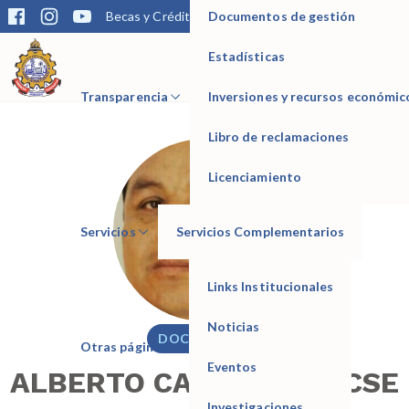
Documentos de gestión
Becas y Créditos
Matrícula
Trámites
Bibliotec
Estadísticas
IESTP Manuel Seoane Corrales
Transparencia
Inversiones y recursos económic
Libro de reclamaciones
Licenciamiento
Servicios
Servicios Complementarios
Links Institucionales
Noticias
DOCENTE
Otras páginas
Eventos
ALBERTO CAYETANO RICSE
Investigaciones