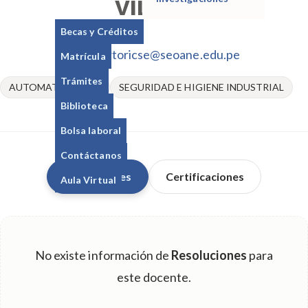
VILLAR
Becas y Créditos
albertoricse@seoane.edu.pe
Matrícula
Trámites
AUTOMATIZACION
SEGURIDAD E HIGIENE INDUSTRIAL
Biblioteca
Bolsa laboral
Contáctanos
Resoluciones
Certificaciones
Aula Virtual
No existe información de
Resoluciones
para
este docente.