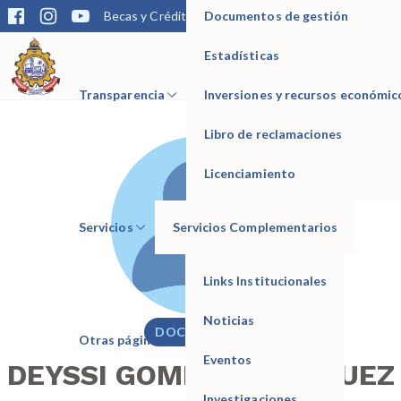
Documentos de gestión
Becas y Créditos
Matrícula
Trámites
Bibliotec
Estadísticas
IESTP Manuel Seoane Corrales
Transparencia
Inversiones y recursos económic
Libro de reclamaciones
Licenciamiento
Servicios
Servicios Complementarios
Links Institucionales
Noticias
DOCENTE
Otras páginas
Eventos
DEYSSI GOMEZ VELASQUEZ
Investigaciones