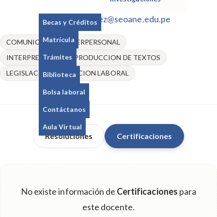
deyssigomez@seoane.edu.pe
Becas y Créditos
Matrícula
COMUNICACIÓN INTERPERSONAL
Trámites
INTERPRETACION Y PRODUCCION DE TEXTOS
LEGISLACION E INSERCION LABORAL
Biblioteca
Bolsa laboral
Contáctanos
Aula Virtual
Resoluciones
Certificaciones
No existe información de
Certificaciones
para
este docente.