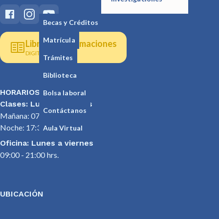
Becas y Créditos
Matrícula
Libro de reclamaciones
DIGITAL
Trámites
Biblioteca
HORARIOS
Bolsa laboral
Clases: Lunes a viernes
Contáctanos
Mañana: 07:30 - 12:30 hrs.
Noche: 17:30 - 22:00 hrs.
Aula Virtual
Oficina: Lunes a viernes
09:00 - 21:00 hrs.
UBICACIÓN