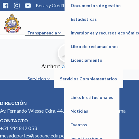
Documentos de gestión
OFICIO.
Becas y Créditos
Matrícula
Trámites
Bibliotec
Estadísticas
IESTP Manuel Seoane Corrales
CLICK PARA VER EL DOCUMENTO
Transparencia
Inversiones y recursos económic
Libro de reclamaciones
Licenciamiento
Author:
admin_seoane
Servicios
Servicios Complementarios
Links Institucionales
DIRECCIÓN
Av. Fernando Wiesse Cdra. 44, San Juan de Lurigancho, Lima
Noticias
Otras páginas
CONTACTO
Eventos
+51 944 842 053
mesadepartes@seoane.edu.pe
Investigaciones